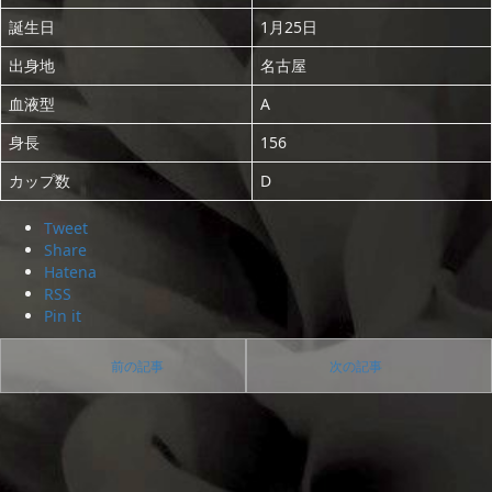
誕生日
1月25日
出身地
名古屋
血液型
A
身長
156
カップ数
D
Tweet
Share
Hatena
RSS
Pin it
前の記事
次の記事