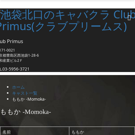
lub Primus
71-0021
京都豊島区西池袋1-28-6
和産業ビル2Ｆ
03-5956-3721
L.
ホーム
キャスト一覧
ももか -Momoka-
ももか -Momoka-
名前
ももか