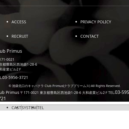
ACCESS
PRIVACY POLICY
RECRUIT
CONTACT
lub Primus
71-0021
京都豊島区西池袋1-28-6
和産業ビル2Ｆ
03-5956-3721
L.
© 池袋北口のキャバクラ Club Primus(クラブプリームス) All Rights Reserved.
03-595
ub Primus
〒171-0021 東京都豊島区西池袋1-28-6 大和産業ビル2Ｆ
TEL.
721
CAST
SYSTEM
TEL